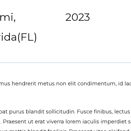
mi,
2023
rida(FL)
ivamus hendrerit metus non elit condimentum, id 
t purus blandit sollicitudin. Fusce finibus, lectus i
h. Praesent ut erat viverra lorem iaculis imperdiet