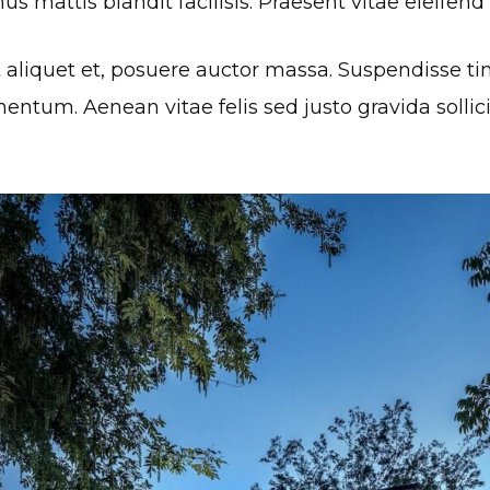
us mattis blandit facilisis. Praesent vitae eleifend
 aliquet et, posuere auctor massa. Suspendisse ti
um. Aenean vitae felis sed justo gravida sollicitu