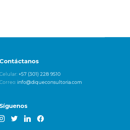
Contáctanos
Celular:
+57 (301) 228 9510
Correo:
info@diqueconsultoria.com
Síguenos
nstagram
twitter
linkedin
facebook