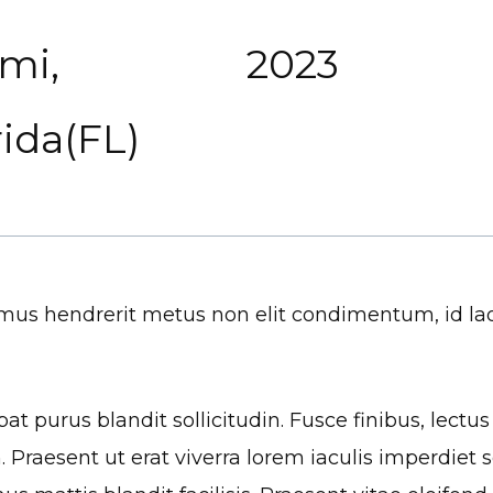
mi,
2023
rida(FL)
ivamus hendrerit metus non elit condimentum, id 
t purus blandit sollicitudin. Fusce finibus, lectus i
h. Praesent ut erat viverra lorem iaculis imperdiet