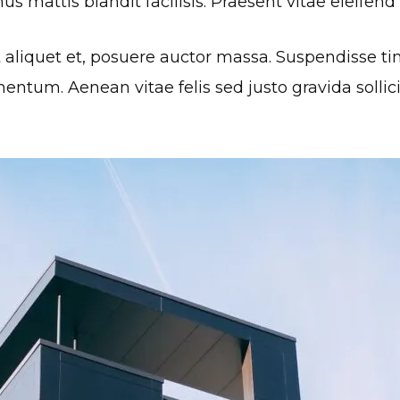
us mattis blandit facilisis. Praesent vitae eleifend
 aliquet et, posuere auctor massa. Suspendisse ti
um. Aenean vitae felis sed justo gravida sollicitu