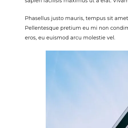
sapien facilisis maximus ut a erat. Vivam
Phasellus justo mauris, tempus sit amet
Pellentesque pretium eu mi non condiment
eros, eu euismod arcu molestie vel.