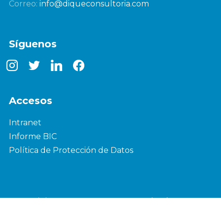
Correo:
info@diqueconsultoria.com
Síguenos
instagram
twitter
linkedin
facebook
Accesos
Intranet
Informe BIC
Política de Protección de Datos
Copyright © 2024 — DIQUE Consultoría SAS BIC.
Developed by
ONEGroup Investors SAS BIC